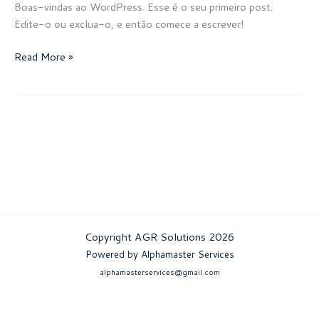
Boas-vindas ao WordPress. Esse é o seu primeiro post.
Edite-o ou exclua-o, e então comece a escrever!
Olá,
Read More »
mundo!
Copyright AGR Solutions 2026
Powered by Alphamaster Services
alphamasterservices@gmail.com