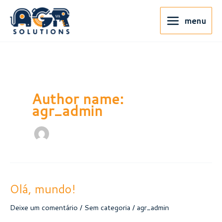
Ir
para
menu
o
conteúdo
Author name:
agr_admin
Olá, mundo!
Deixe um comentário
/
Sem categoria
/
agr_admin